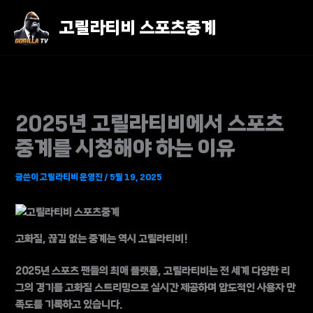
콘
고릴라티비 스포츠중계
텐
츠
로
건
너
뛰
2025년 고릴라티비에서 스포츠
기
중계를 시청해야 하는 이유
글쓴이
고릴라티비 운영진
/
5월 19, 2025
고화질, 끊김 없는 중계는 역시 고릴라티비!
2025년 스포츠 팬들의 최애 플랫폼,
고릴라티비
는 전 세계 다양한 리
그의 경기를
고화질 스트리밍
으로 실시간 제공하며 압도적인 사용자 만
족도를 기록하고 있습니다.